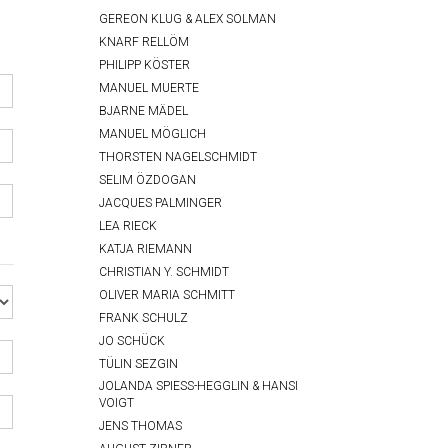
GEREON KLUG & ALEX SOLMAN
KNARF RELLÖM
PHILIPP KÖSTER
MANUEL MUERTE
BJARNE MÄDEL
MANUEL MÖGLICH
THORSTEN NAGELSCHMIDT
SELIM ÖZDOGAN
JACQUES PALMINGER
LEA RIECK
KATJA RIEMANN
CHRISTIAN Y. SCHMIDT
OLIVER MARIA SCHMITT
FRANK SCHULZ
JO SCHÜCK
TÜLIN SEZGIN
JOLANDA SPIESS-HEGGLIN & HANSI
VOIGT
JENS THOMAS