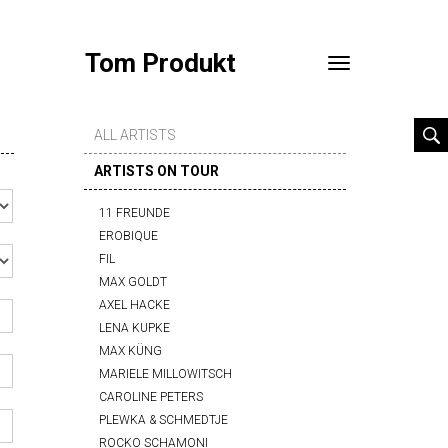
Tom Produkt
Toggle
navigation
ALL ARTISTS
ARTISTS ON TOUR
11 FREUNDE
EROBIQUE
FIL
MAX GOLDT
AXEL HACKE
LENA KUPKE
MAX KÜNG
MARIELE MILLOWITSCH
CAROLINE PETERS
PLEWKA & SCHMEDTJE
ROCKO SCHAMONI