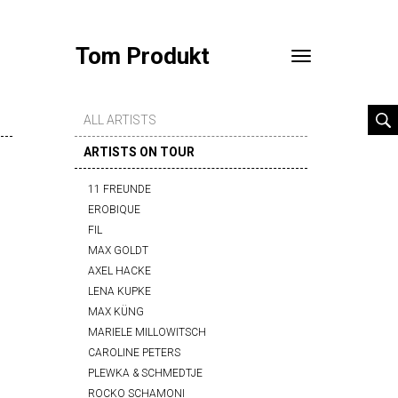
Tom Produkt
Toggle
navigation
ALL ARTISTS
ARTISTS ON TOUR
11 FREUNDE
EROBIQUE
FIL
MAX GOLDT
AXEL HACKE
LENA KUPKE
MAX KÜNG
MARIELE MILLOWITSCH
CAROLINE PETERS
PLEWKA & SCHMEDTJE
ROCKO SCHAMONI