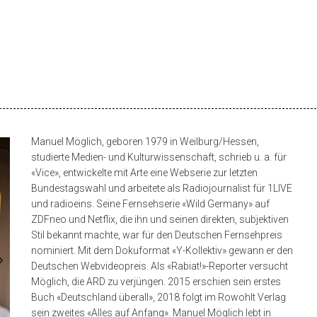
Manuel Möglich, geboren 1979 in Weilburg/Hessen,
studierte Medien- und Kulturwissenschaft, schrieb u. a. für
«Vice», entwickelte mit Arte eine Webserie zur letzten
Bundestagswahl und arbeitete als Radiojournalist für 1LIVE
und radioeins. Seine Fernsehserie «Wild Germany» auf
ZDFneo und Netflix, die ihn und seinen direkten, subjektiven
Stil bekannt machte, war für den Deutschen Fernsehpreis
nominiert. Mit dem Dokuformat «Y-Kollektiv» gewann er den
Deutschen Webvideopreis. Als «Rabiat!»-Reporter versucht
Möglich, die ARD zu verjüngen. 2015 erschien sein erstes
Buch «Deutschland überall», 2018 folgt im Rowohlt Verlag
sein zweites «Alles auf Anfang». Manuel Möglich lebt in