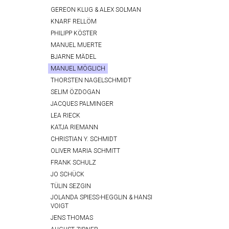
GEREON KLUG & ALEX SOLMAN
KNARF RELLÖM
PHILIPP KÖSTER
MANUEL MUERTE
BJARNE MÄDEL
MANUEL MÖGLICH
THORSTEN NAGELSCHMIDT
SELIM ÖZDOGAN
JACQUES PALMINGER
LEA RIECK
KATJA RIEMANN
CHRISTIAN Y. SCHMIDT
OLIVER MARIA SCHMITT
FRANK SCHULZ
JO SCHÜCK
TÜLIN SEZGIN
JOLANDA SPIESS-HEGGLIN & HANSI
VOIGT
JENS THOMAS