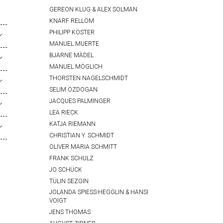
GEREON KLUG & ALEX SOLMAN
KNARF RELLÖM
PHILIPP KÖSTER
MANUEL MUERTE
BJARNE MÄDEL
MANUEL MÖGLICH
THORSTEN NAGELSCHMIDT
SELIM ÖZDOGAN
JACQUES PALMINGER
LEA RIECK
KATJA RIEMANN
CHRISTIAN Y. SCHMIDT
OLIVER MARIA SCHMITT
FRANK SCHULZ
JO SCHÜCK
TÜLIN SEZGIN
JOLANDA SPIESS-HEGGLIN & HANSI
VOIGT
JENS THOMAS