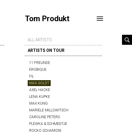
Tom Produkt
Toggle
navigation
ALL ARTISTS
ARTISTS ON TOUR
11 FREUNDE
EROBIQUE
FIL
MAX GOLDT
AXEL HACKE
LENA KUPKE
MAX KÜNG
MARIELE MILLOWITSCH
CAROLINE PETERS
PLEWKA & SCHMEDTJE
ROCKO SCHAMONI