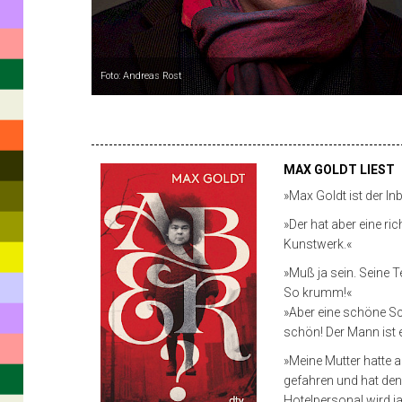
Die
Heiterkeit
und
Foto: Andreas Rost
Stille,
die
PROGRAMM
diese
MAX GOLDT LIEST
Sprache
»Max Goldt ist der In
ihren
»Der hat aber eine ric
Lesern
Kunstwerk.«
schenkt,
»Muß ja sein. Seine Te
So krumm!«
liegt
»Aber eine schöne Sc
nicht
schön! Der Mann ist eb
nur
»Meine Mutter hatte a
gefahren und hat den
im
Hotelpersonal wird ja