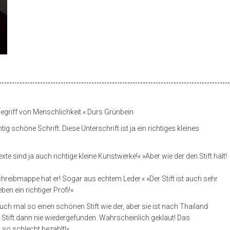
begriff von Menschlichkeit.« Durs Grünbein
htig schöne Schrift. Diese Unterschrift ist ja ein richtiges kleines
xte sind ja auch richtige kleine Kunstwerke!« »Aber wie der den Stift hält!
hreibmappe hat er! Sogar aus echtem Leder.« »Der Stift ist auch sehr
en ein richtiger Profi!«
uch mal so einen schönen Stift wie der, aber sie ist nach Thailand
Hit
 Stift dann nie wiedergefunden. Wahrscheinlich geklaut! Das
enter
to
 so schlecht bezahlt!«