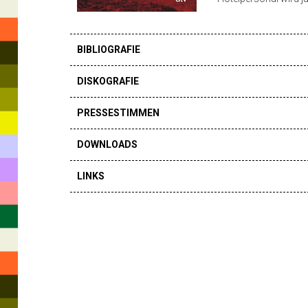
Humor;
ebenso
BIBLIOGRAFIE
in
einem
DISKOGRAFIE
f
PRESSESTIMMEN
DOWNLOADS
LINKS