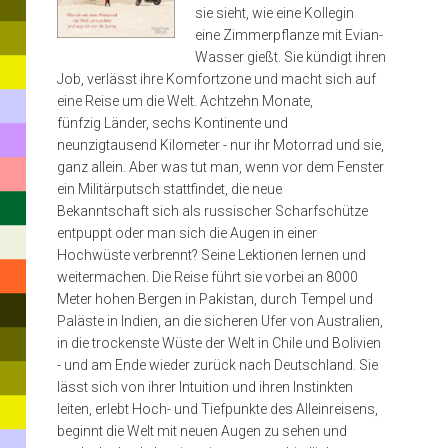
Wenn
sie sieht, wie eine Kollegin
sie
eine Zimmerpflanze mit Evian-
Wasser gießt. Sie kündigt ihren
nicht
Job, verlässt ihre Komfortzone und macht sich auf
um
eine Reise um die Welt. Achtzehn Monate,
fünfzig Länder, sechs Kontinente und
die
neunzigtausend Kilometer - nur ihr Motorrad und sie,
Welt
ganz allein. Aber was tut man, wenn vor dem Fenster
ein Militärputsch stattfindet, die neue
reist,
Bekanntschaft sich als russischer Scharfschütze
arbeitet
entpuppt oder man sich die Augen in einer
Hochwüste verbrennt? Seine Lektionen lernen und
sie
weitermachen. Die Reise führt sie vorbei an 8000
in
Meter hohen Bergen in Pakistan, durch Tempel und
Paläste in Indien, an die sicheren Ufer von Australien,
München
in die trockenste Wüste der Welt in Chile und Bolivien
als
- und am Ende wieder zurück nach Deutschland. Sie
lässt sich von ihrer Intuition und ihren Instinkten
Journalistin
leiten, erlebt Hoch- und Tiefpunkte des Alleinreisens,
und
beginnt die Welt mit neuen Augen zu sehen und