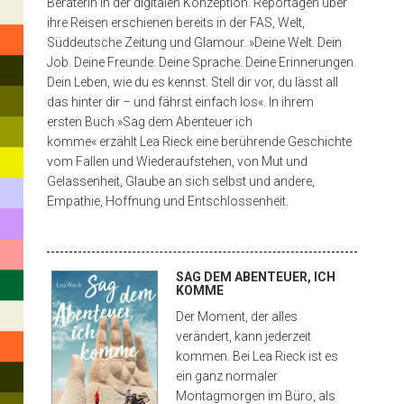
Beraterin in der digitalen Konzeption. Reportagen über
ihren
ihre Reisen erschienen bereits in der FAS, Welt,
Magister
Süddeutsche Zeitung und Glamour. »Deine Welt. Dein
Job. Deine Freunde. Deine Sprache. Deine Erinnerungen.
Artium
Dein Leben, wie du es kennst. Stell dir vor, du lässt all
in
das hinter dir – und fährst einfach los«. In ihrem
ersten Buch »Sag dem Abenteuer ich
Kunstgeschichte,
komme« erzählt Lea Rieck eine berührende Geschichte
BWL
vom Fallen und Wiederaufstehen, von Mut und
Gelassenheit, Glaube an sich selbst und andere,
und
Empathie, Hoffnung und Entschlossenheit.
Hit
Jura
enter
to
PROGRAMM
an
search
or
SAG DEM ABENTEUER, ICH
der
ESC
KOMME
to
Ludwigs-
close
Der Moment, der alles
verändert, kann jederzeit
Maximilians-
kommen. Bei Lea Rieck ist es
Universität.
ein ganz normaler
Montagmorgen im Büro, als