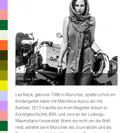
spielte
schon
im
Kindergarten
lieber
mit
Matchbox-
Autos
als
Foto: Lea Rieck
mit
Lea Rieck, geboren 1986 in München, spielte schon im
Barbies.
Kindergarten lieber mit Matchbox-Autos als mit
2013
Barbies. 2013 machte sie ihren Magister Artium in
Kunstgeschichte, BWL und Jura an der Ludwigs-
machte
Maximilians-Universität. Wenn sie nicht um die Welt
sie
reist, arbeitet sie in München als Journalistin und als