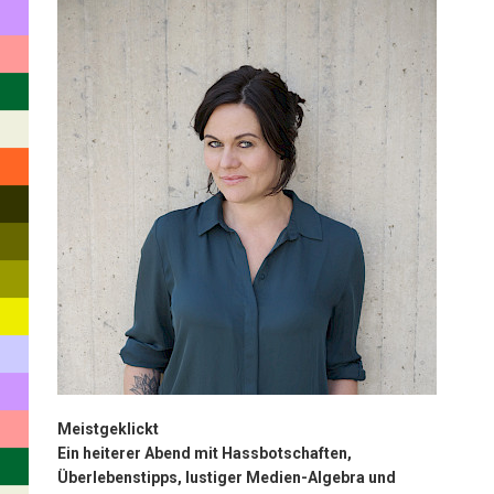
mit
Hassbotschaften,
Überlebenstipps,
lustiger
Medien-
Algebra
und
Happyend
Boulevardjournalismus
funktionierte
nach
einem
Meistgeklickt
ebenso
Ein heiterer Abend mit Hassbotschaften,
perfiden
Überlebenstipps, lustiger Medien-Algebra und