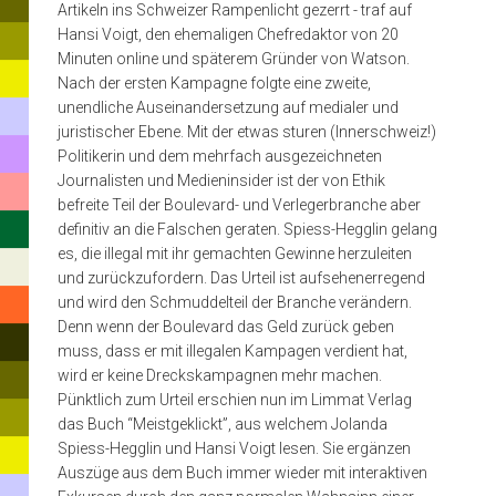
die
to
Artikeln ins Schweizer Rampenlicht gezerrt - traf auf
search
Öffentlichkeit,
Hansi Voigt, den ehemaligen Chefredaktor von 20
or
ESC
Minuten online und späterem Gründer von Watson.
tat
to
Nach der ersten Kampagne folgte eine zweite,
close
so,
unendliche Auseinandersetzung auf medialer und
juristischer Ebene. Mit der etwas sturen (Innerschweiz!)
als
Politikerin und dem mehrfach ausgezeichneten
sei
Journalisten und Medieninsider ist der von Ethik
befreite Teil der Boulevard- und Verlegerbranche aber
die
definitiv an die Falschen geraten. Spiess-Hegglin gelang
geweckte
es, die illegal mit ihr gemachten Gewinne herzuleiten
und zurückzufordern. Das Urteil ist aufsehenerregend
Neugierde
und wird den Schmuddelteil der Branche verändern.
von
Denn wenn der Boulevard das Geld zurück geben
muss, dass er mit illegalen Kampagen verdient hat,
allgemeinem
wird er keine Dreckskampagnen mehr machen.
Interesse
Pünktlich zum Urteil erschien nun im Limmat Verlag
das Buch “Meistgeklickt”, aus welchem Jolanda
und
Spiess-Hegglin und Hansi Voigt lesen. Sie ergänzen
schlachtete
Auszüge aus dem Buch immer wieder mit interaktiven