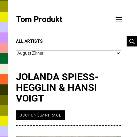
Tom Produkt
Toggle
navigatio
ALL ARTISTS
JOLANDA SPIESS-
HEGGLIN & HANSI
VOIGT
MeistgeklicktEin
BUCHUNGSANFRAGE
heiterer
Abend