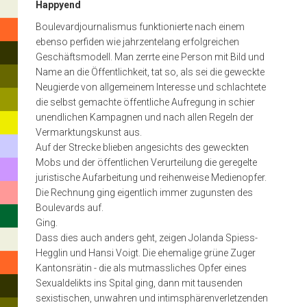
Happyend
wie
Boulevardjournalismus funktionierte nach einem
jahrzentelang
ebenso perfiden wie jahrzentelang erfolgreichen
erfolgreichen
Geschäftsmodell. Man zerrte eine Person mit Bild und
Name an die Öffentlichkeit, tat so, als sei die geweckte
Geschäftsmodell.
Neugierde von allgemeinem Interesse und schlachtete
Man
die selbst gemachte öffentliche Aufregung in schier
unendlichen Kampagnen und nach allen Regeln der
zerrte
Vermarktungskunst aus.
eine
Auf der Strecke blieben angesichts des geweckten
Mobs und der öffentlichen Verurteilung die geregelte
Person
juristische Aufarbeitung und reihenweise Medienopfer.
mit
Die Rechnung ging eigentlich immer zugunsten des
Boulevards auf.
Bild
Ging.
und
Dass dies auch anders geht, zeigen Jolanda Spiess-
Hegglin und Hansi Voigt. Die ehemalige grüne Zuger
Name
Kantonsrätin - die als mutmassliches Opfer eines
an
Sexualdelikts ins Spital ging, dann mit tausenden
Hit
sexistischen, unwahren und intimsphärenverletzenden
enter