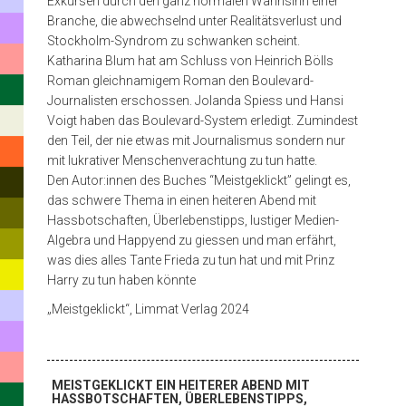
Exkursen durch den ganz normalen Wahnsinn einer
die
Branche, die abwechselnd unter Realitätsverlust und
selbst
Stockholm-Syndrom zu schwanken scheint.
Katharina Blum hat am Schluss von Heinrich Bölls
gemachte
Roman gleichnamigem Roman den Boulevard-
öffentliche
Journalisten erschossen. Jolanda Spiess und Hansi
Voigt haben das Boulevard-System erledigt. Zumindest
Aufregung
den Teil, der nie etwas mit Journalismus sondern nur
in
mit lukrativer Menschenverachtung zu tun hatte.
Den Autor:innen des Buches “Meistgeklickt” gelingt es,
schier
das schwere Thema in einen heiteren Abend mit
unendlichen
Hassbotschaften, Überlebenstipps, lustiger Medien-
Algebra und Happyend zu giessen und man erfährt,
Kampagnen
was dies alles Tante Frieda zu tun hat und mit Prinz
und
Harry zu tun haben könnte
nach
„Meistgeklickt“, Limmat Verlag 2024
allen
PROGRAMM
Regeln
MEISTGEKLICKT EIN HEITERER ABEND MIT
HASSBOTSCHAFTEN, ÜBERLEBENSTIPPS,