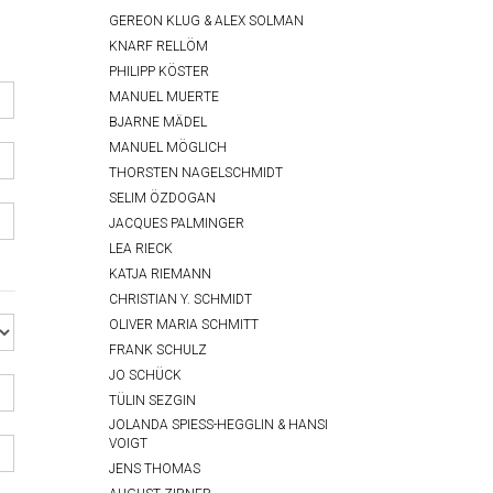
GEREON KLUG & ALEX SOLMAN
KNARF RELLÖM
PHILIPP KÖSTER
MANUEL MUERTE
BJARNE MÄDEL
MANUEL MÖGLICH
THORSTEN NAGELSCHMIDT
SELIM ÖZDOGAN
JACQUES PALMINGER
LEA RIECK
KATJA RIEMANN
CHRISTIAN Y. SCHMIDT
OLIVER MARIA SCHMITT
FRANK SCHULZ
JO SCHÜCK
TÜLIN SEZGIN
JOLANDA SPIESS-HEGGLIN & HANSI
VOIGT
JENS THOMAS