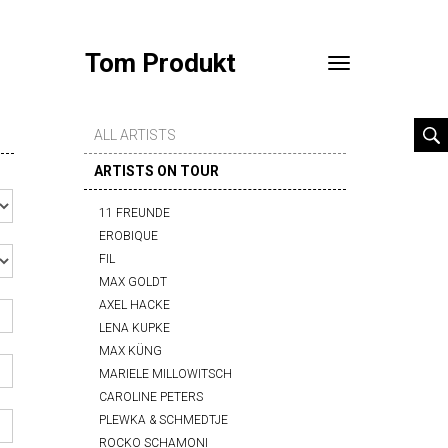
Tom Produkt
Toggle
navigation
ALL ARTISTS
ARTISTS ON TOUR
11 FREUNDE
EROBIQUE
FIL
MAX GOLDT
AXEL HACKE
LENA KUPKE
MAX KÜNG
MARIELE MILLOWITSCH
CAROLINE PETERS
PLEWKA & SCHMEDTJE
ROCKO SCHAMONI