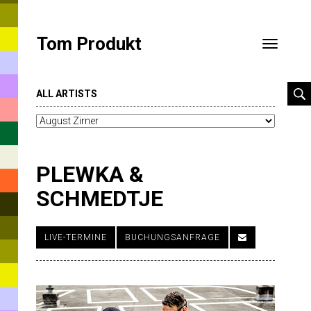
Tom Produkt
Toggle
navigatio
ALL ARTISTS
PLEWKA &
SCHMEDTJE
Jan
LIVE-TERMINE
BUCHUNGSANFRAGE
Plewka
ist
einer