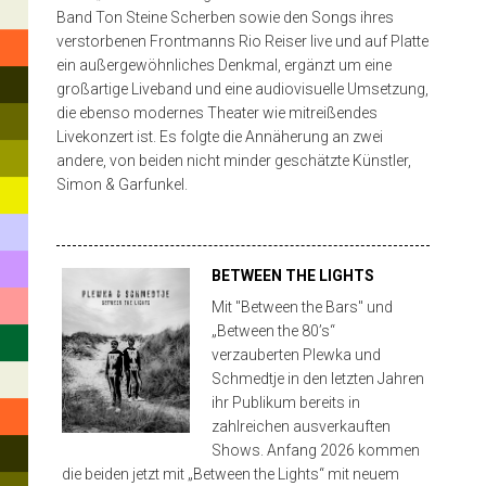
der
Band Ton Steine Scherben sowie den Songs ihres
verstorbenen Frontmanns Rio Reiser live und auf Platte
90er
ein außergewöhnliches Denkmal, ergänzt um eine
Jahre
großartige Liveband und eine audiovisuelle Umsetzung,
die ebenso modernes Theater wie mitreißendes
zum
Hit
Livekonzert ist. Es folgte die Annäherung an zwei
enter
Besten
andere, von beiden nicht minder geschätzte Künstler,
to
search
Simon & Garfunkel.
und
or
ESC
Erfolgreichsten,
to
PROGRAMM
close
was
BETWEEN THE LIGHTS
die
Mit "Between the Bars" und
„Between the 80’s“
deuts
verzauberten Plewka und
Schmedtje in den letzten Jahren
ihr Publikum bereits in
zahlreichen ausverkauften
Shows. Anfang 2026 kommen
die beiden jetzt mit „Between the Lights“ mit neuem