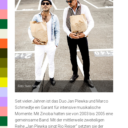
der
facettenreichsten
deutschen
Musiker
und
Sänger.
Mit
seiner
Band
„Selig“
Foto: Sven Sindt
gehört
Seit vielen Jahren ist das Duo Jan Plewka und Marco
er
Schmedtje ein Garant für intensive musikalische
seit
Momente. Mit Zinoba hatten sie von 2003 bis 2005 eine
gemeinsame Band. Mit der mittlerweile zweiteiligen
Mitte
Reihe „Jan Plewka singt Rio Reiser“ setzten sie der