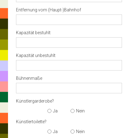
Entfernung vom (Haupt-)Bahnhof
Kapazität bestuhlt
Kapazität unbestuhlt
Bühnenmaße
Künstlergarderobe?
Ja
Nein
Künstlertoilette?
Hit
enter
Ja
Nein
to
search