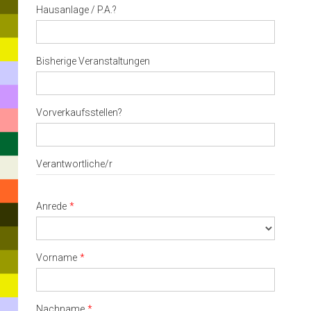
Hausanlage / P.A.?
or
ESC
to
close
Bisherige Veranstaltungen
Vorverkaufsstellen?
Verantwortliche/r
Anrede
Vorname
Nachname