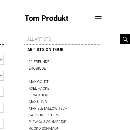
Tom Produkt
Toggle
navigation
ALL ARTISTS
ARTISTS ON TOUR
11 FREUNDE
EROBIQUE
FIL
MAX GOLDT
AXEL HACKE
LENA KUPKE
MAX KÜNG
MARIELE MILLOWITSCH
CAROLINE PETERS
PLEWKA & SCHMEDTJE
ROCKO SCHAMONI