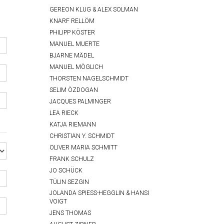
GEREON KLUG & ALEX SOLMAN
KNARF RELLÖM
PHILIPP KÖSTER
MANUEL MUERTE
BJARNE MÄDEL
MANUEL MÖGLICH
THORSTEN NAGELSCHMIDT
SELIM ÖZDOGAN
JACQUES PALMINGER
LEA RIECK
KATJA RIEMANN
CHRISTIAN Y. SCHMIDT
OLIVER MARIA SCHMITT
FRANK SCHULZ
JO SCHÜCK
TÜLIN SEZGIN
JOLANDA SPIESS-HEGGLIN & HANSI
VOIGT
JENS THOMAS